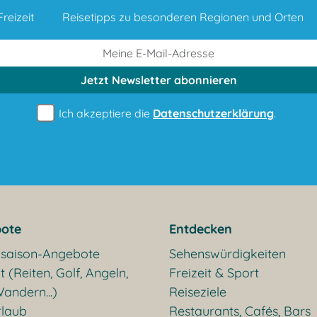
reizeit
Reisetipps zu besonderen Regionen und Orten
Jetzt Newsletter
abonnieren
Ich akzeptiere die
Datenschutzerklärung
.
ote
Entdecken
saison-Angebote
Sehenswürdigkeiten
t (Reiten, Golf, Angeln,
Freizeit & Sport
andern...)
Reiseziele
rlaub
Restaurants, Cafés, Bars